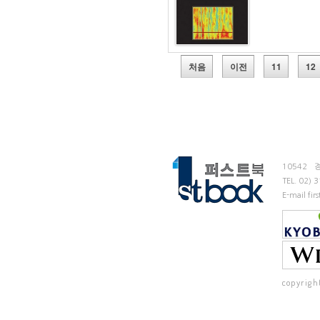
처음
이전
11
12
10542
TEL.
02) 
E-mail fi
copyrigh