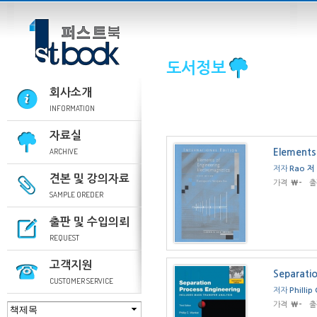
도서정보
회사소개
INFORMATION
자료실
ARCHIVE
Elements
저자
Rao 저
견본 및 강의자료
가격
₩-
출
SAMPLE OREDER
출판 및 수입의뢰
REQUEST
고객지원
Separatio
CUSTOMER SERVICE
저자
Phillip
가격
₩-
출