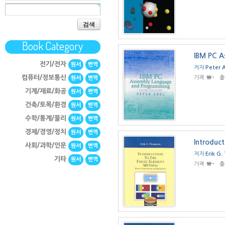
검색
Book Category
IBM PC A
전기/전자
원서
번역
저자
Peter 
컴퓨터/정보통신
가격
₩-
출
원서
번역
기계/재료/화공
원서
번역
건축/토목/환경
원서
번역
수학/통계/물리
원서
번역
경제/경영/정치
원서
번역
Introduct
사회/과학/인문
원서
번역
저자
Erik G
기타
원서
번역
가격
₩-
출