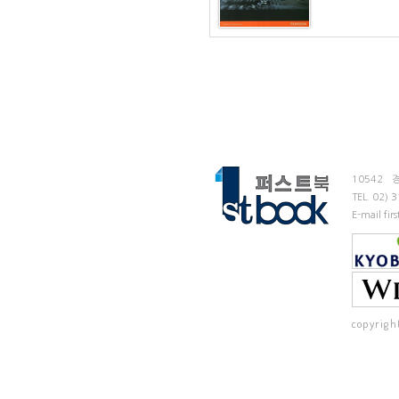
10542
TEL.
02) 
E-mail fi
copyrigh