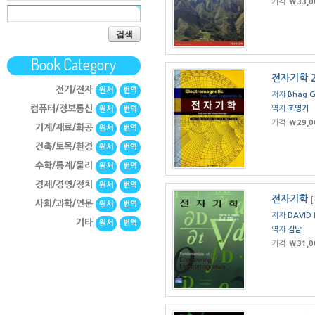
가격
₩33,0
검색
Book Category
전자기학 
전기/전자
원서
번역
저자
Bhag G
컴퓨터/정보통신
역자
조영기
원서
번역
가격
₩29,0
기계/재료/화공
원서
번역
건축/토목/환경
원서
번역
수학/통계/물리
원서
번역
경제/경영/정치
원서
번역
전자기학
사회/과학/인문
원서
번역
저자
DAVID
기타
원서
번역
역자
김남
가격
₩31,0