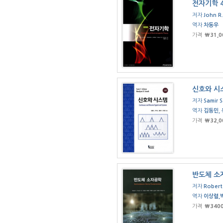
전자기학 
저자
John R.
역자
차동우
가격
₩31,0
신호와 시
저자
Samir S
역자
김동민,
가격
₩32,0
반도체 소
저자
Robert 
역자
이상렬,
가격
₩340