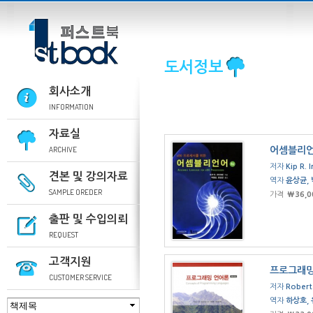
도서정보
회사소개
INFORMATION
자료실
ARCHIVE
어셈블리언
저자
Kip R. I
견본 및 강의자료
역자
윤상균,
SAMPLE OREDER
가격
₩36,0
출판 및 수입의뢰
REQUEST
고객지원
프로그래밍
CUSTOMER SERVICE
저자
Robert
역자
하상호,