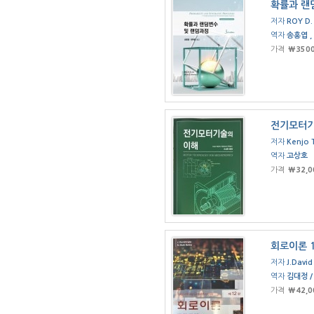
확률과 랜
저자
ROY D.
역자
송홍엽 ,
가격
₩350
전기모터기
저자
Kenjo 
역자
고상호
가격
₩32,0
회로이론 
저자
J.David
역자
김대정 /
가격
₩42,0