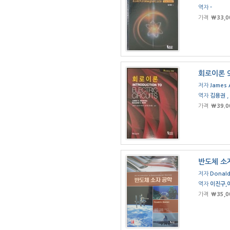
역자
-
가격
₩33,0
회로이론 
저자
James 
역자
김용권 ,
가격
₩39.0
반도체 소
저자
Donal
역자
이진구,
가격
₩35,0