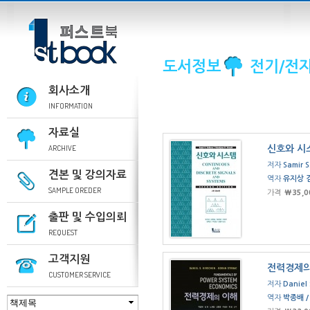
도서정보
전기/전
회사소개
INFORMATION
자료실
ARCHIVE
신호와 시
저자
Samir S
견본 및 강의자료
역자
유지상 
SAMPLE OREDER
가격
₩35,0
출판 및 수입의뢰
REQUEST
고객지원
전력경제의
CUSTOMER SERVICE
저자
Daniel 
역자
박종배 /