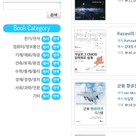
가격
₩32,0
검색
Book Category
Razavi
전기/전자
원서
번역
저자
Behzad
컴퓨터/정보통신
역자
김대정 
원서
번역
가격
₩40,0
기계/재료/화공
원서
번역
건축/토목/환경
원서
번역
수학/통계/물리
원서
번역
경제/경영/정치
원서
번역
군용 항공
사회/과학/인문
원서
번역
저자
Ian Moi
기타
원서
번역
역자
이길영 ,
가격
₩38,0