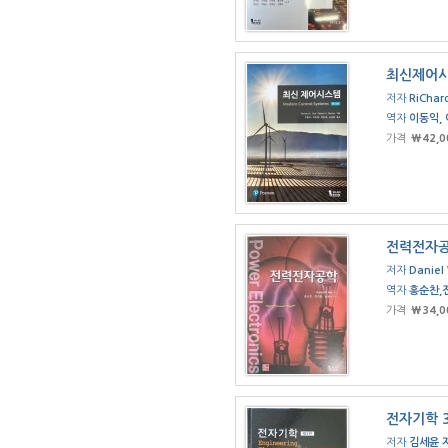
최신제어시
저자
RiChar
역자
이동익, 
가격
₩42,0
전력전자
저자
Daniel
역자
홍순찬,
가격
₩34,0
전자기학 
저자
김세윤 