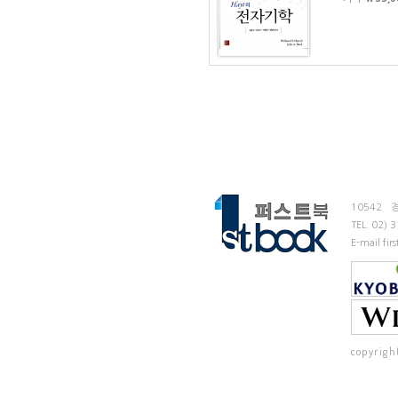
10542
TEL.
02) 
E-mail fi
copyrigh