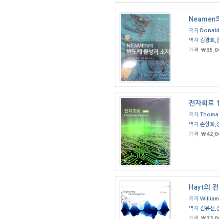
Neamen
저자
Donal
역자
김광호,
가격
₩35,0
전자회로 
저자
Thomas
역자
손상희,
가격
₩42,0
Hayt의 
저자
William
역자
김유신,
가격
₩33,0