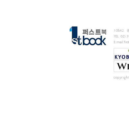
10542
TEL.
02) 
E-mail fi
copyrigh