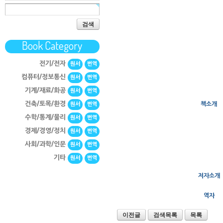
검색
Book Category
전기/전자
원서
번역
컴퓨터/정보통신
원서
번역
기계/재료/화공
원서
번역
건축/토목/환경
책소개
원서
번역
수학/통계/물리
원서
번역
경제/경영/정치
원서
번역
사회/과학/인문
원서
번역
기타
원서
번역
저자소개
역자
이전글
검색목록
목록