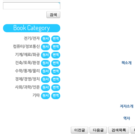
검색
Book Category
전기/전자
원서
번역
컴퓨터/정보통신
원서
번역
기계/재료/화공
원서
번역
건축/토목/환경
책소개
원서
번역
수학/통계/물리
원서
번역
경제/경영/정치
원서
번역
사회/과학/인문
원서
번역
기타
원서
번역
저자소개
역자
이전글
다음글
검색목록