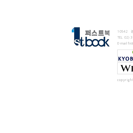
10542
TEL.
02) 
E-mail fi
copyrigh