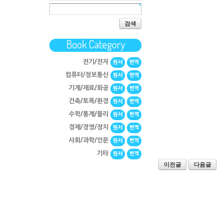
검색
Book Category
전기/전자
원서
번역
컴퓨터/정보통신
원서
번역
기계/재료/화공
원서
번역
건축/토목/환경
원서
번역
수학/통계/물리
원서
번역
경제/경영/정치
원서
번역
사회/과학/인문
원서
번역
기타
원서
번역
이전글
다음글