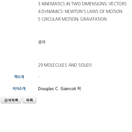
3 KINEMATICS IN TWO DIMENSIONS; VECTORS
4 DYNAMICS: NEWTON'S LAWS OF MOTION
5 CIRCULAR MOTION; GRAVITATION
.
.
중략
.
.
29 MOLECULES AND SOLIDS
-
책소개
Douglas C. Giancoli 저
저자소개
검색목록
목록