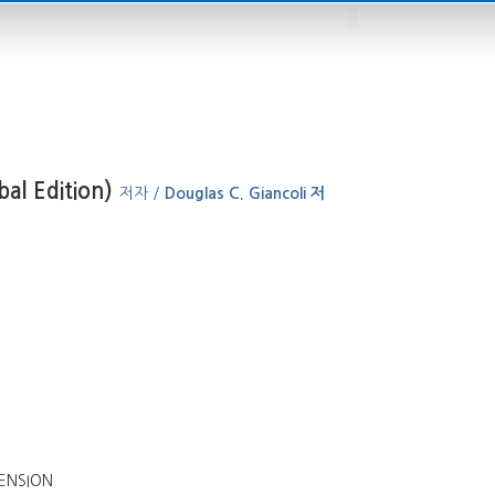
bal Edition)
저자 /
Douglas C. Giancoli 저
MENSION