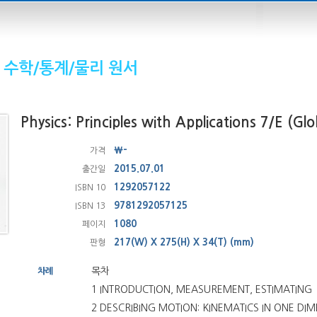
수학/통계/물리 원서
Physics: Principles with Applications 7/E (Glo
₩-
가격
2015.07.01
출간일
1292057122
ISBN 10
9781292057125
ISBN 13
1080
페이지
217(W) X 275(H) X 34(T) (mm)
판형
목차
차례
1 INTRODUCTION, MEASUREMENT, ESTIMATING
2 DESCRIBING MOTION: KINEMATICS IN ONE DI