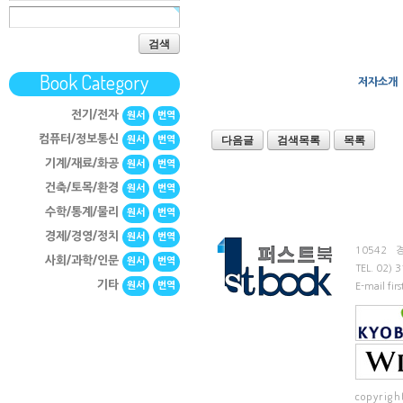
검색
Book Category
저자소개
전기/전자
원서
번역
다음글
검색목록
목록
컴퓨터/정보통신
원서
번역
기계/재료/화공
원서
번역
건축/토목/환경
원서
번역
수학/통계/물리
원서
번역
경제/경영/정치
원서
번역
10542
사회/과학/인문
원서
번역
TEL.
02) 
기타
원서
번역
E-mail fi
copyrigh