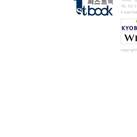
10542
TEL.
02) 
E-mail fi
copyrigh