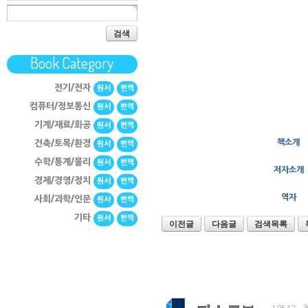
검색
Book Category
전기/전자
원서
번역
컴퓨터/정보통신
원서
번역
기계/재료/화공
원서
번역
책소개
건축/토목/환경
원서
번역
수학/통계/물리
원서
번역
저자소개
경제/경영/정치
원서
번역
역자
사회/과학/인문
원서
번역
기타
원서
번역
이전글
다음글
검색목록