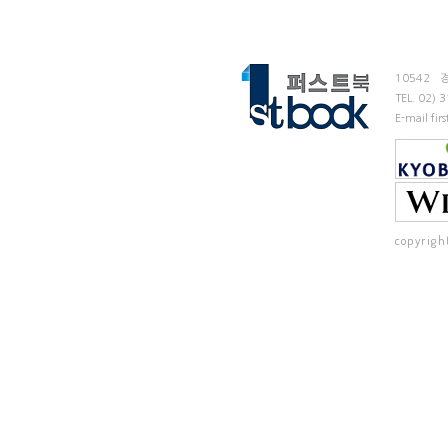
10542
TEL.
02) 
E-mail fi
copyrigh