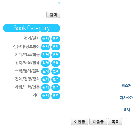
검색
Book Category
전기/전자
원서
번역
컴퓨터/정보통신
원서
번역
기계/재료/화공
원서
번역
건축/토목/환경
원서
번역
수학/통계/물리
원서
번역
경제/경영/정치
원서
번역
책소개
사회/과학/인문
원서
번역
기타
원서
번역
저자소개
역자
이전글
다음글
목록