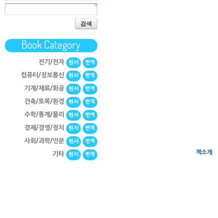
검색
Book Category
전기/전자
원서
번역
컴퓨터/정보통신
원서
번역
기계/재료/화공
원서
번역
건축/토목/환경
원서
번역
수학/통계/물리
원서
번역
경제/경영/정치
원서
번역
사회/과학/인문
원서
번역
책소개
기타
원서
번역