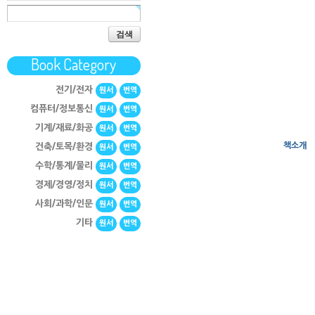
검색
Book Category
전기/전자
원서
번역
컴퓨터/정보통신
원서
번역
기계/재료/화공
원서
번역
책소개
건축/토목/환경
원서
번역
수학/통계/물리
원서
번역
경제/경영/정치
원서
번역
사회/과학/인문
원서
번역
기타
원서
번역