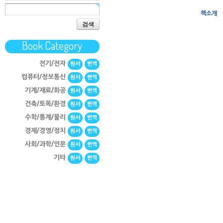
책소개
검색
Book Category
전기/전자
원서
번역
컴퓨터/정보통신
원서
번역
기계/재료/화공
원서
번역
건축/토목/환경
원서
번역
수학/통계/물리
원서
번역
경제/경영/정치
원서
번역
사회/과학/인문
원서
번역
기타
원서
번역