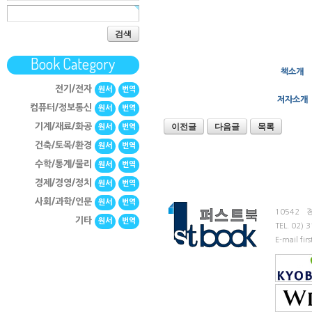
검색
Book Category
책소개
전기/전자
원서
번역
저자소개
컴퓨터/정보통신
원서
번역
이전글
다음글
목록
기계/재료/화공
원서
번역
건축/토목/환경
원서
번역
수학/통계/물리
원서
번역
경제/경영/정치
원서
번역
사회/과학/인문
원서
번역
10542
기타
원서
번역
TEL.
02) 
E-mail fi