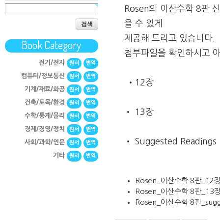
Rosen의 이산수학 8판
검색
을 수 있게
제공해 드리고 있습니다.
Book Category
첨부파일을 확인하시고 아
전기/전자
원서
번역
컴퓨터/정보통신
원서
번역
•12장
기계/재료/화공
원서
번역
건축/토목/환경
원서
번역
• 13장
수학/통계/물리
원서
번역
경제/경영/정치
원서
번역
• Suggested Readings
사회/과학/인문
원서
번역
기타
원서
번역
Rosen_이산수학 8판_12장
Rosen_이산수학 8판_13장
Rosen_이산수학 8판_suggr